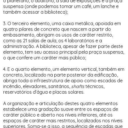
o planetário, o auditório, a sala de exposições e a praça
suspensa (onde podemos tomar um café, um lanche e
também acessar a biblioteca);
3. O terceiro elemento, uma caixa metálica, apoiada em
quatro pilares de concreto que nascem a partir do
embasamento, abrigam os usos de caráter restrito,
como as 21 salas de aula, os 4 laboratórios e a
administração. A biblioteca, apesar de fazer parte deste
elemento, tem seu acesso principal pela praça suspensa,
o que confere um caráter mais público;
4. E o quarto elemento, um elemento vertical, também em
concreto, localizado na parte posterior da edificação,
abriga toda a infraestrutura de apoio como escadas de
incêndio, elevadores, sanitários,
shafts
técnicos,
reservatórios d’água e placas solares.
A organização e articulação destes quatro elementos
estabelece uma gradação suave entre os espaços de
caráter público e aberto nos níveis inferiores, até os
espaços de caráter mais restritos, localizados nos níveis
superiores. Soma-se a isso, a sequência de escadas que