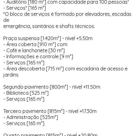
- Auditório [180 m²] com capacidade para 100 pessoas²
- Serviços* [165 m²]
*O bloco de serviços é formado por elevadores, escadas
de
emergência, sanitários e shafts técnicos.
Praça suspensa [1.420m²] - nível +5.50m
- Área coberta [910 m²] com:
- Café e lanchonete [30 m²]
- Informações e controle [9 m²]
- Serviços [165 m²]
- Área descoberta [715 m²] com escadaria de acesso e
jardins
Segundo pavimento [800m²] - nível +11.50m
- Biblioteca [525 m²]
- Serviços [165 m²]
Terceiro pavimento [815m²] - nível +17.30m
- Administração [525m²]
- Serviços [165 m²]
Quarto pavimento [815m²] - nível +20.80m