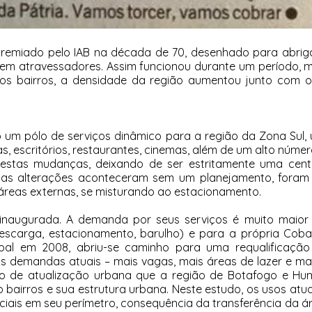
premiado pelo IAB na década de 70, desenhado para abrig
sem atravessadores. Assim funcionou durante um período, 
os bairros, a densidade da região aumentou junto com o 
o um pólo de serviços dinâmico para a região da Zona Sul
, escritórios, restaurantes, cinemas, além de um alto núme
stas mudanças, deixando de ser estritamente uma centr
Estas alterações aconteceram sem um planejamento, foram
reas externas, se misturando ao estacionamento.
naugurada. A demanda por seus serviços é muito maior
escarga, estacionamento, barulho) e para a própria Cob
bal em 2008, abriu-se caminho para uma requalificaçã
s demandas atuais – mais vagas, mais áreas de lazer e mais
esso de atualização urbana que a região de Botafogo e H
 bairros e sua estrutura urbana. Neste estudo, os usos atua
iais em seu perímetro, consequência da transferência da á