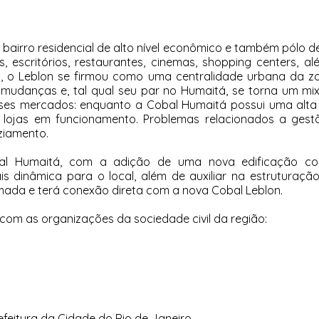
bairro residencial de alto nível econômico e também pólo de
s, escritórios, restaurantes, cinemas, shopping centers,
o, o Leblon se firmou como uma centralidade urbana da zo
danças e, tal qual seu par no Humaitá, se torna um mix 
esses mercados: enquanto a Cobal Humaitá possui uma alt
 lojas em funcionamento. Problemas relacionados a gest
ziamento.
Humaitá, com a adição de uma nova edificação comerci
 dinâmica para o local, além de auxiliar na estruturaçã
rmada e terá conexão direta com a nova Cobal Leblon.
om as organizações da sociedade civil da região:
efeitura da Cidade do Rio de Janeiro