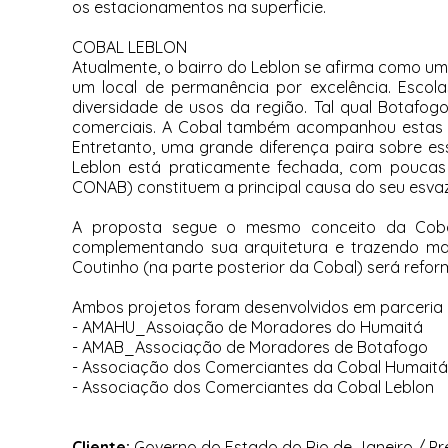
os estacionamentos na superficie.
COBAL LEBLON
Atualmente, o bairro do Leblon se afirma como um 
um local de permanência por excelência. Escola
diversidade de usos da região. Tal qual Botafog
comerciais. A Cobal também acompanhou estas mu
Entretanto, uma grande diferença paira sobre 
Leblon está praticamente fechada, com poucas
CONAB) constituem a principal causa do seu esva
A proposta segue o mesmo conceito da Cobal 
complementando sua arquitetura e trazendo mais
Coutinho (na parte posterior da Cobal) será refo
Ambos projetos foram desenvolvidos em parceria c
- AMAHU_Assoiação de Moradores do Humaitá
- AMAB_Associação de Moradores de Botafogo
- Associação dos Comerciantes da Cobal Humaitá
- Associação dos Comerciantes da Cobal Leblon
Cliente:
Governo do Estado do Rio de Janeiro / Pr