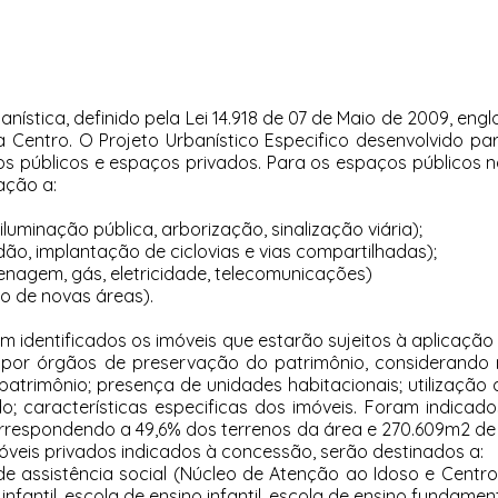
ística, definido pela Lei 14.918 de 07 de Maio de 2009, eng
Centro. O Projeto Urbanístico Especifico desenvolvido pa
 públicos e espaços privados. Para os espaços públicos n
ação a:
luminação pública, arborização, sinalização viária);
adão, implantação de ciclovias e vias compartilhadas);
renagem, gás, eletricidade, telecomunicações)
ão de novas áreas).
m identificados os imóveis que estarão sujeitos à aplicação
por órgãos de preservação do patrimônio, considerando n
patrimônio; presença de unidades habitacionais; utilização
do; características especificas dos imóveis. Foram indicad
correspondendo a 49,6% dos terrenos da área e 270.609m2 d
móveis privados indicados à concessão, serão destinados a:
e assistência social (Núcleo de Atenção ao Idoso e Centro
infantil, escola de ensino infantil, escola de ensino fundame