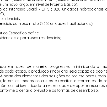
 um novo largo, em nível de Projeto Básico);
e Interesse Social – EHIS (1820 unidades habitacionais e
S);
sidenciais;
nciais com uso misto (2666 unidades habitacionais);
ico Específico define:
denciais e para usos residenciais;
;
tada em fases, de maneira progressiva, minimizando o i
de cada etapa, a produção imobiliária seja capaz de acolh
. A partir dos elementos das soluções de projeto para urban
, foram estimados os custos e receitas decorrentes da 
onômica, foi identificada a necessidade de aporte recursos
do conforme o cenário previsto e as formas de desembolso.