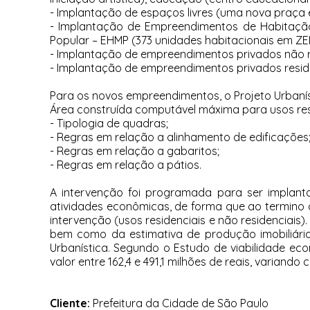
- Implantação de espaços livres (uma nova praça e
- Implantação de Empreendimentos de Habitação d
Popular – EHMP (373 unidades habitacionais em ZEI
- Implantação de empreendimentos privados não re
- Implantação de empreendimentos privados reside
Para os novos empreendimentos, o Projeto Urbaníst
Área construída computável máxima para usos resi
- Tipologia de quadras;
- Regras em relação a alinhamento de edificações
- Regras em relação a gabaritos;
- Regras em relação a pátios.
A intervenção foi programada para ser implan
atividades econômicas, de forma que ao termino 
intervenção (usos residenciais e não residenciais)
bem como da estimativa de produção imobiliária
Urbanística. Segundo o Estudo de viabilidade ec
valor entre 162,4 e 491,1 milhões de reais, varian
Cliente:
Prefeitura da Cidade de São Paulo