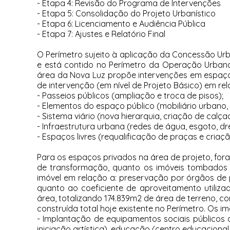
- Etapa 4: Revisão do Programa de Intervenções
- Etapa 5: Consolidação do Projeto Urbanístico
- Etapa 6: Licenciamento e Audiência Pública
- Etapa 7: Ajustes e Relatório Final
O Perímetro sujeito à aplicação da Concessão Urban
e está contido no Perímetro da Operação Urbana 
área da Nova Luz propõe intervenções em espaços
de intervenção (em nível de Projeto Básico) em rel
- Passeios públicos (ampliação e troca de pisos);
- Elementos do espaço público (mobiliário urbano, i
- Sistema viário (nova hierarquia, criação de calç
- Infraestrutura urbana (redes de água, esgoto, d
- Espaços livres (requalificação de praças e criaç
Para os espaços privados na área de projeto, fora
de transformação, quanto os imóveis tombados 
imóvel em relação a: preservação por órgãos de 
quanto ao coeficiente de aproveitamento utiliza
área, totalizando 174.839m2 de área de terreno, 
construída total hoje existente no Perímetro. Os i
- Implantação de equipamentos sociais públicos d
iniciação artística), educação (centro educacional 