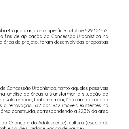
loba 45 quadras, com superfície total de 529.304m2,
ra fins de aplicação da Concessão Urbanística na
a área de projeto, foram desenvolvidas propostas
 de Concessão Urbanística, tanto aqueles passíveis
a análise de áreas a transformar a situação do
 do solo urbano, tanto em relação à área ocupada
os à renovação 532 dos 932 imóveis existentes na
e área construída, correspondendo a 22,3% da área
 da Criança e do Adolescente), cultura (escola de
ntal) e saúde (Unidade Básica de Saúde);