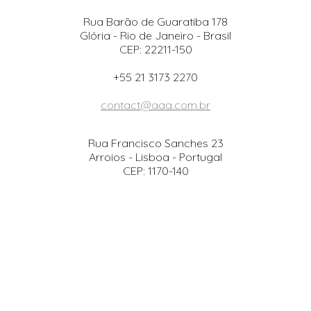
Rua Barão de Guaratiba 178
Glória - Rio de Janeiro - Brasil
CEP: 22211-150
+55 21 3173 2270
contact@aaa.com.br
Rua Francisco Sanches 23
Arroios - Lisboa - Portugal
CEP: 1170-140
+351 938 695 490
Instagram
Facebook
SlideShare