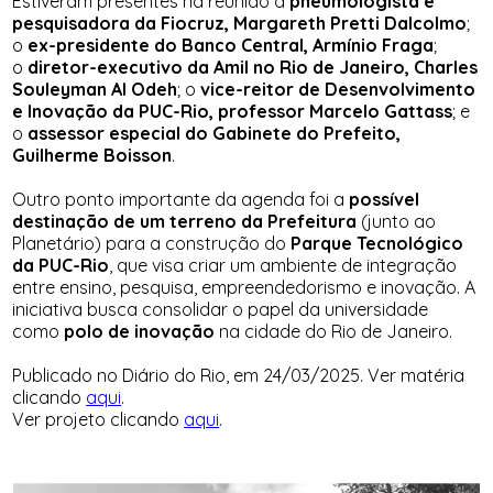
Estiveram presentes na reunião a
pneumologista e
pesquisadora da Fiocruz, Margareth Pretti Dalcolmo
;
o
ex-presidente do Banco Central, Armínio Fraga
;
o
diretor-executivo da Amil no Rio de Janeiro, Charles
Souleyman Al Odeh
; o
vice-reitor de Desenvolvimento
e Inovação da PUC-Rio, professor Marcelo Gattass
; e
o
assessor especial do Gabinete do Prefeito,
Guilherme Boisson
.
Outro ponto importante da agenda foi a
possível
destinação de um terreno da Prefeitura
(junto ao
Planetário) para a construção do
Parque Tecnológico
da PUC-Rio
, que visa criar um ambiente de integração
entre ensino, pesquisa, empreendedorismo e inovação. A
iniciativa busca consolidar o papel da universidade
como
polo de inovação
na cidade do Rio de Janeiro.
Publicado no Diário do Rio, em 24/03/2025. Ver matéria
clicando
aqui
.
Ver projeto clicando
aqui
.